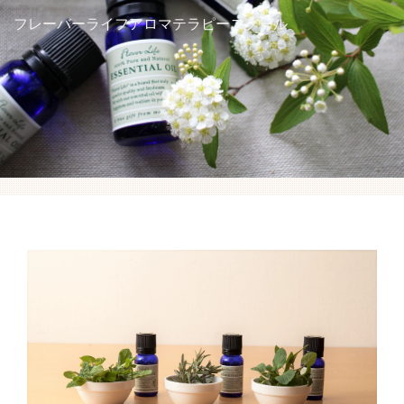
アロマを学ぶ
フレーバーライフアロマテラピースクール
ハーブを学ぶ
講座スケジュール
受講生の方へ
アクセス