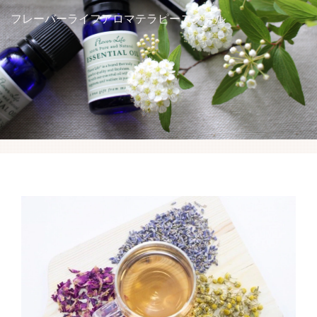
アロマを学ぶ
フレーバーライフアロマテラピースクール
ハーブを学ぶ
講座スケジュール
受講生の方へ
アクセス