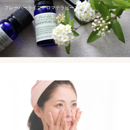
アロマを学ぶ
フレーバーライフアロマテラピースクール
ハーブを学ぶ
講座スケジュール
受講生の方へ
アクセス