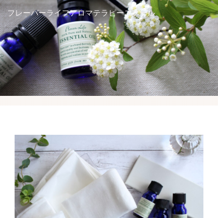
アロマを学ぶ
フレーバーライフアロマテラピースクール
ハーブを学ぶ
講座スケジュール
受講生の方へ
アクセス