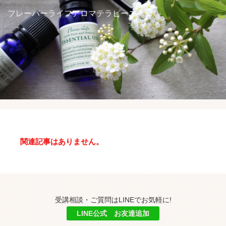
アロマを学ぶ
フレーバーライフアロマテラピースクール
ハーブを学ぶ
講座スケジュール
受講生の方へ
アクセス
関連記事はありません。
受講相談・ご質問はLINEでお気軽に!
LINE公式 お友達追加