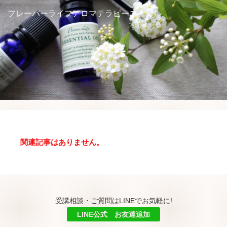
アロマを学ぶ
フレーバーライフアロマテラピースクール
ハーブを学ぶ
講座スケジュール
受講生の方へ
アクセス
関連記事はありません。
受講相談・ご質問はLINEでお気軽に!
LINE公式 お友達追加